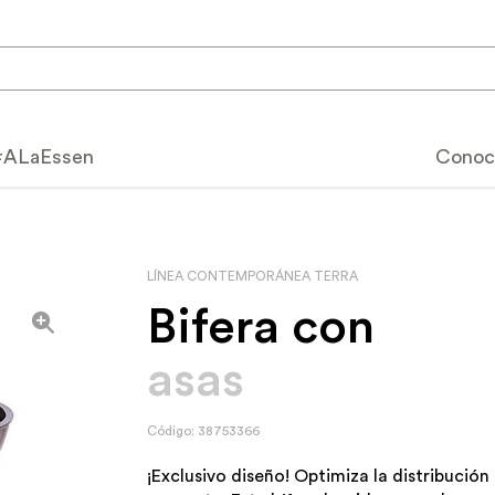
#ALaEssen
Conoc
nea Cera Forte Terra
Calidad Essen
LÍNEA CONTEMPORÁNEA TERRA
Por qué elegir Essen
Bifera con
speciales
Cómo utilizar tu Essen
asas
tos
Beneficios y característ
mium
Usos y cuidados
Código: 38753366
productos
Servicio post-venta
¡Exclusivo diseño! Optimiza la distribución