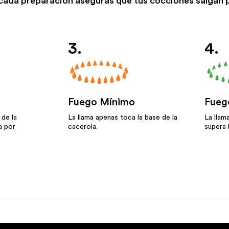
 cada preparación aseguras que tus cocciones salgan pe
3.
4.
Fuego Mínimo
Fueg
 de la
La llama apenas toca la base de la
La llam
a por
cacerola.
supera 