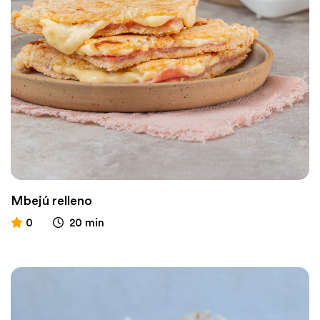
Mbejú relleno
0
20 min