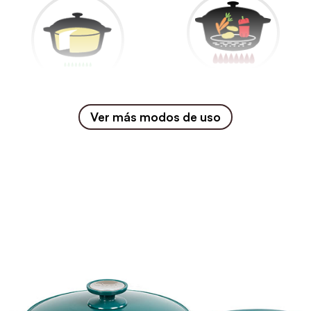
Vapor
Horno para masas
Ver más modos de uso
SIN PRECALENTADO
SIN PRECALENTADO
FUEGO MÁXIMO
FUEGO CORONA
hasta romper el hervor
toda la cocción