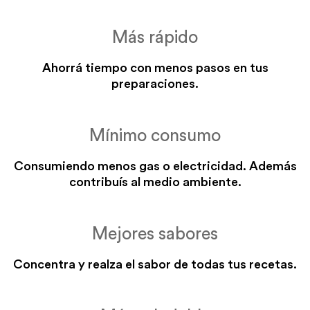
Más rápido
Ahorrá tiempo con menos pasos en tus
preparaciones.
Horno para
Mínimo consumo
verduras rellenas /
verduras rellenas
Consumiendo menos gas o electricidad. Además
CON PRECALENTADO
contribuís al medio ambiente.
FUEGO CORONA
toda la cocción
Mejores sabores
Concentra y realza el sabor de todas tus recetas.
Ver más información sobre
las funciones Essen