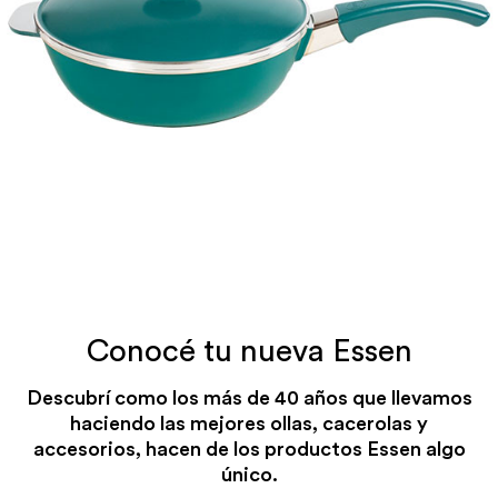
Vapor
Cazuelas y guisados
SIN PRECALENTADO
CON PRECALENTADO
FUEGO MÍNIMO
FUEGO MÍNIMO
hasta terminar la cocción
toda la cocción
Conocé tu nueva Essen
Frituras
Salteados
Descubrí como los más de 40 años que llevamos
haciendo las mejores ollas, cacerolas y
PRECALENTAR AL ACEITE
CON PRECALENTADO
accesorios, hacen de los productos Essen algo
FUEGO MÁXIMO
FUEGO MÁXIMO
único.
toda la cocción
toda la cocción