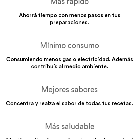
Más rápido
FUEGO MEDIO
FUEGO MÁXIMO
hasta terminar la cocción
toda la cocción
Ahorrá tiempo con menos pasos en tus
preparaciones.
Mínimo consumo
Consumiendo menos gas o electricidad. Además
contribuís al medio ambiente.
Horno para
verduras rellenas /
verduras rellenas
Mejores sabores
CON PRECALENTADO
Concentra y realza el sabor de todas tus recetas.
FUEGO CORONA
toda la cocción
Más saludable
Ver más información sobre