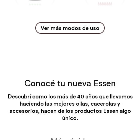
Horno para masas
Grillados
Ver más modos de uso
SIN PRECALENTADO
CON PRECALENTADO
FUEGO CORONA
FUEGO MÁXIMO
toda la cocción
hasta dorar
Conocé tu nueva Essen
Descubrí como los más de 40 años que llevamos
haciendo las mejores ollas, cacerolas y
accesorios, hacen de los productos Essen algo
único.
Grillados
Salteados
CON PRECALENTADO
CON PRECALENTADO