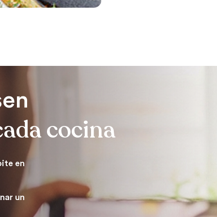
sen
 cada cocina
ite en
nar un