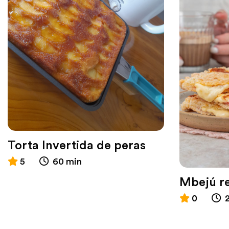
Torta Invertida de peras
5
60 min
Mbejú re
0
2